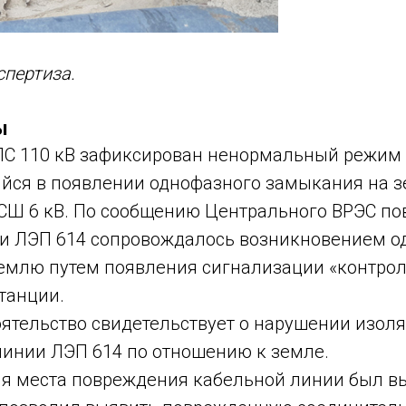
пертиза.
ы
ПС 110 кВ зафиксирован ненормальный режим 
йся в появлении однофазного замыкания на з
 СШ 6 кВ. По сообщению Центрального ВРЭС п
и ЛЭП 614 сопровождалось возникновением о
емлю путем появления сигнализации «контрол
танции.
оятельство свидетельствует о нарушении изол
линии ЛЭП 614 по отношению к земле.
я места повреждения кабельной линии был в