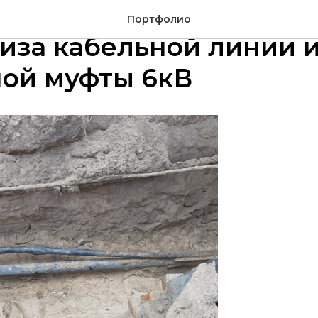
симая электротехничес
Портфолио
иза кабельной линии 
ной муфты 6кВ