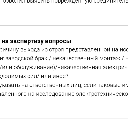
 позволил выявить поврежденную соединител
на экспертизу вопросы
причину выхода из строя представленной на и
и: заводской брак / некачественный монтаж /
и/или обслуживание)/некачественная электрич
одолимых сил/ или иное?
 указать на ответственных лиц, если таковые и
авленного на исследование электротехническо