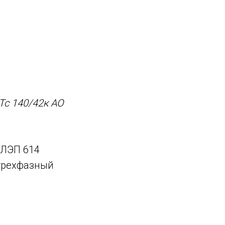
Тс 140/42к АО
 ЛЭП 614
 трехфазный