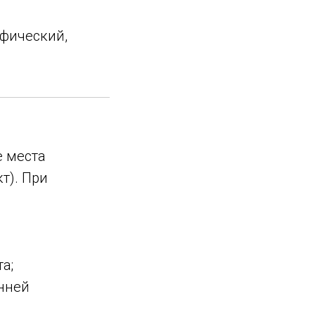
афический,
е места
т). При
а;
онней