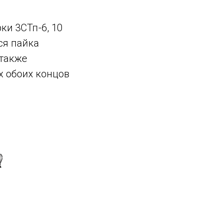
и 3СТп-6, 10
ся пайка
 также
х обоих концов