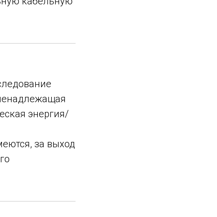
ьную кабельную
сследование
 ненадлежащая
еская энергия/
меются, за выход
го