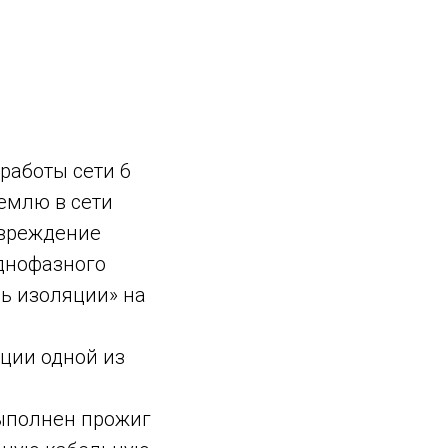
работы сети 6
емлю в сети
овреждение
днофазного
ь изоляции» на
яции одной из
ыполнен прожиг