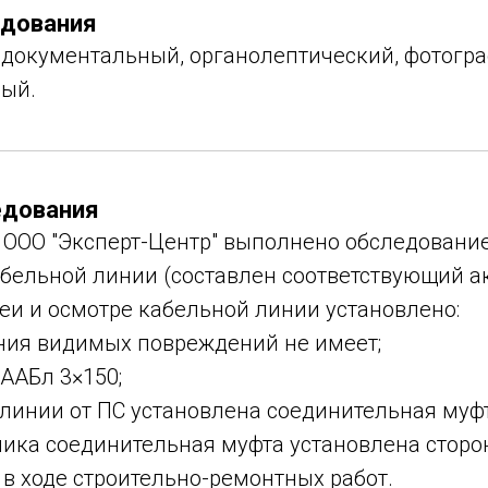
дования
 документальный, органолептический, фотогр
ый.
едования
ООО "Эксперт-Центр" выполнено обследовани
бельной линии (составлен соответствующий ак
еи и осмотре кабельной линии установлено:
ния видимых повреждений не имеет;
ААБл 3×150;
линии от ПС установлена соединительная муфт
чика соединительная муфта установлена стор
в ходе строительно-ремонтных работ.